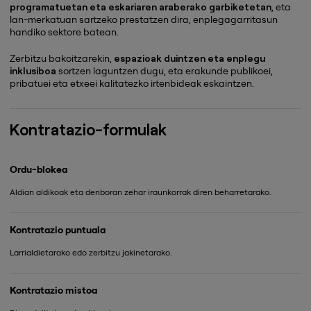
programatuetan eta eskariaren araberako garbiketetan
, eta
lan-merkatuan sartzeko prestatzen dira, enplegagarritasun
handiko sektore batean.
Zerbitzu bakoitzarekin,
espazioak duintzen eta enplegu
inklusiboa
sortzen laguntzen dugu, eta erakunde publikoei,
pribatuei eta etxeei kalitatezko irtenbideak eskaintzen.
Kontratazio-formulak
Ordu-blokea
Aldian aldikoak eta denboran zehar iraunkorrak diren beharretarako.
Kontratazio puntuala
Larrialdietarako edo zerbitzu jakinetarako.
Kontratazio mistoa