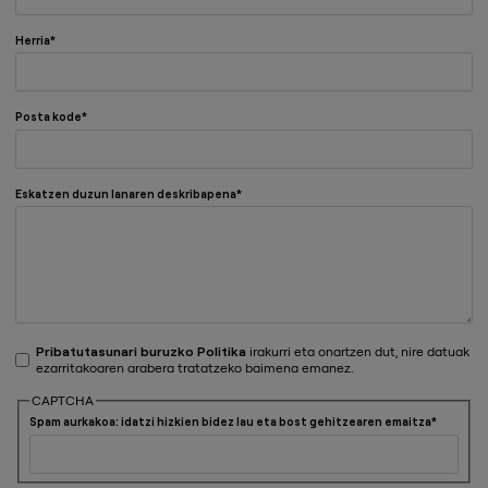
Herria
Posta kode
Eskatzen duzun lanaren deskribapena
Pribatutasunari buruzko Politika
irakurri eta onartzen dut, nire datuak
ezarritakoaren arabera tratatzeko baimena emanez.
CAPTCHA
Spam aurkakoa: idatzi hizkien bidez lau eta bost gehitzearen emaitza