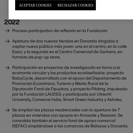
EAPN España.
ACEPTAR COOKIES
RECHAZAR COOKIES
2022
Proceso participativo de reflexión en la Fundación
Apertura de dos nuevas tiendas en Donostia dirigidas a
captar nuevo público más joven: una en el centro, en la calle
Easo; y la segunda en el Centro Comercial de Garbera, en
formato de pop-up store.
Participación en proyectos de investigación en torno a la
economía circular y los productos ecodiseñados: proyecto
BabyCycle, desarrollado con el apoyo del Departamento de
Promoción Económica, Turismo y Medio Rural de la
Diputación Foral de Fipuzkoa; y proyecto Piloting, impulsado
por la Fundación LAUDES, y participada por Utrecht
University, Conserve India, Smart Green Industry y Ashoka,.
Se amplían las plazas residenciales con la apertura de 7
plazas en viviendas con apoyos en Arrasate y Beasain. Se
consolida también el servicio foral de apoyo comarcal
(SEFAC) ampliándose a las comarcas de Bidasoa y Donostia.