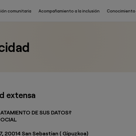
ión comunitaria
Acompañamiento a la inclusión
Conocimiento
Main
Menu
ES
acidad
ad extensa
RATAMIENTO DE SUS DATOS?
SOCIAL
7, 20014 San Sebastian ( Gipuzkoa)