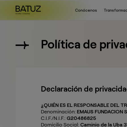
Conócenos
Transformac
Política de priv
Declaración de privacid
¿QUIÉN ES EL RESPONSABLE DEL T
Denominación:
EMAUS FUNDACION 
C.I.F./N.I.F.:
G20486825
Domicilio Social:
Caminio de la Uba 3