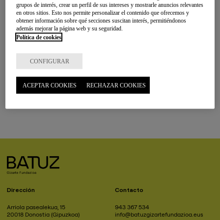
grupos de interés, crear un perfil de sus intereses y mostrarle anuncios relevantes
en otros sitios. Esto nos permite personalizar el contenido que ofrecemos y
obtener información sobre qué secciones suscitan interés, permitiéndonos
Proyectos I+I
además mejorar la página web y su seguridad.
Política de cookies
CONFIGURAR
Publicaciones
ACEPTAR COOKIES
RECHAZAR COOKIES
Dirección
Contacto
Arriola pasealekua, 15
943 367 534
20018 Donostia (Gipuzkoa)
info@batuzgizartefundazioa.eus