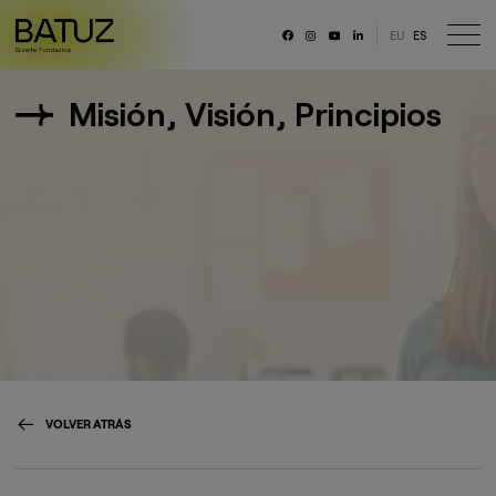
EU
ES
RRSS
Misión, Visión, Principios
Fundación
Historia
Misión, Visión, Principios
Organización
Portal de transparencia
Memoria anual y datos generales
Canal ético
Trabaja con nosotras/os
VOLVER ATRÁS