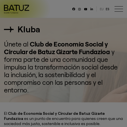
EU
ES
RRSS
Kluba
Fundación
Historia
Únete al
Club de Economía Social y
Misión, Visión, Principios
Circular de Batuz Gizarte Fundazioa
y
Organización
forma parte de una comunidad que
Portal de transparencia
impulsa la transformación social desde
Memoria anual y datos generales
la inclusión, la sostenibilidad y el
Canal ético
compromiso con las personas y el
Trabaja con nosotras/os
entorno.
El
Club de Economía Social y Circular de Batuz Gizarte
Fundazioa
es un punto de encuentro para quienes creen que una
sociedad más justa, sostenible e inclusiva es posible.