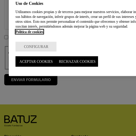
Uso de Cookies
Utilizamos cookies propias y de terceros para mejorar nuestros servicios, elaborar in
sus hábitos de navegación, inferir grupos de interés, crear un perfil de sus intereses
otros sitios. Esto nos permite personalizar el contenido que ofrecemos y obtener in
suscitan interés, permitiéndonos además mejorar la página web y su seguridad.
Política de cookies
He leído y acepto la
política de privacidad
CAPTCHA
CONFIGURAR
Anti spam: Escribe con letras el resultado de sumar cuatro y cinco
ACEPTAR COOKIES
RECHAZAR COOKIES
Dirección
Contacto