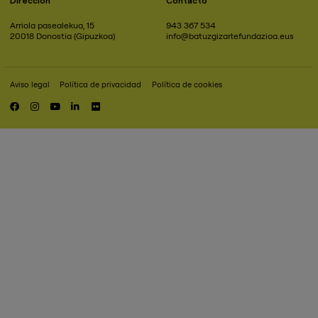
Arriola pasealekua, 15
943 367 534
20018 Donostia (Gipuzkoa)
info@batuzgizartefundazioa.eus
Aviso legal
Política de privacidad
Política de cookies
Pie
de
RRSS
página