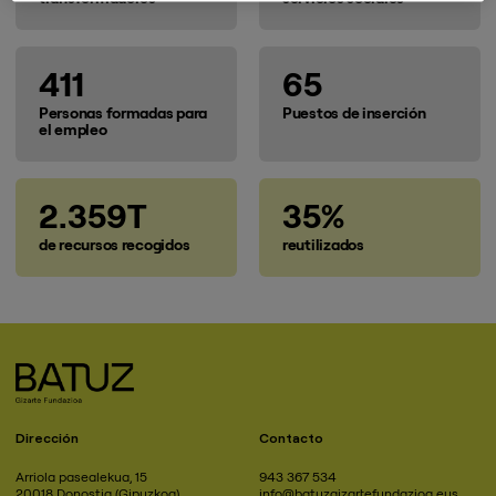
411
65
Personas formadas para
Puestos de inserción
el empleo
2.359T
35%
de recursos recogidos
reutilizados
Dirección
Contacto
Arriola pasealekua, 15
943 367 534
20018 Donostia (Gipuzkoa)
info@batuzgizartefundazioa.eus