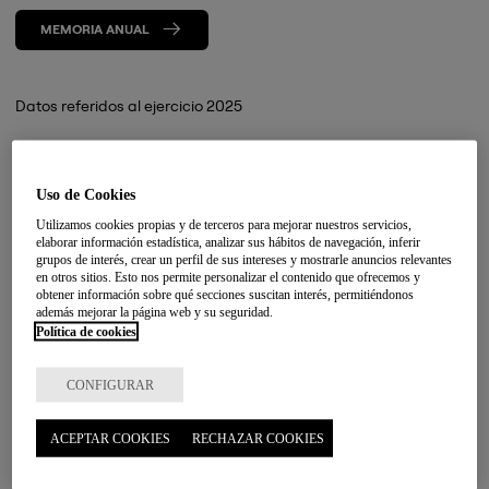
MEMORIA ANUAL
Datos referidos al ejercicio 2025
45
350
Uso de Cookies
Utilizamos cookies propias y de terceros para mejorar nuestros servicios,
Años de historia
Personas trabajadoras
elaborar información estadística, analizar sus hábitos de navegación, inferir
grupos de interés, crear un perfil de sus intereses y mostrarle anuncios relevantes
en otros sitios. Esto nos permite personalizar el contenido que ofrecemos y
obtener información sobre qué secciones suscitan interés, permitiéndonos
62
12.5M€
además mejorar la página web y su seguridad.
Política de cookies
Alianzas con otras
De facturación
entidades
CONFIGURAR
23
3.055
ACEPTAR COOKIES
RECHAZAR COOKIES
Proyectos
Personas atendidas en
transformadores
servicios sociales