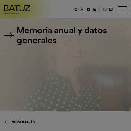
EU
ES
RRSS
Memoria anual y datos
Fundación
generales
Historia
Misión, Visión, Principios
Organización
Portal de transparencia
Memoria anual y datos generales
Canal ético
Trabaja con nosotras/os
VOLVER ATRÁS