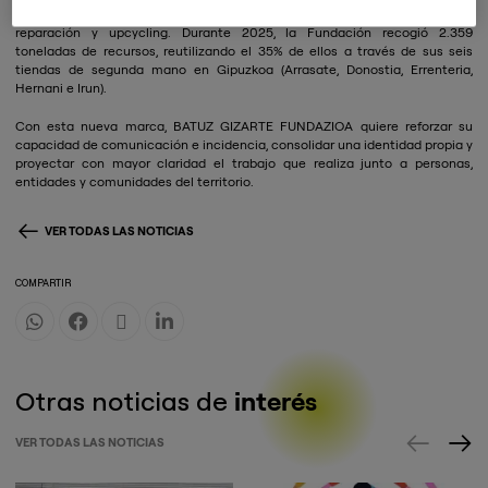
desarrolla servicios de recogida, tratamiento, venta de segunda mano,
reparación y upcycling. Durante 2025, la Fundación recogió 2.359
toneladas de recursos, reutilizando el 35% de ellos a través de sus seis
tiendas de segunda mano en Gipuzkoa (Arrasate, Donostia, Errenteria,
Hernani e Irun).
Con esta nueva marca, BATUZ GIZARTE FUNDAZIOA quiere reforzar su
capacidad de comunicación e incidencia, consolidar una identidad propia y
proyectar con mayor claridad el trabajo que realiza junto a personas,
entidades y comunidades del territorio.
VER TODAS LAS NOTICIAS
COMPARTIR
Otras noticias de
interés
VER TODAS LAS NOTICIAS