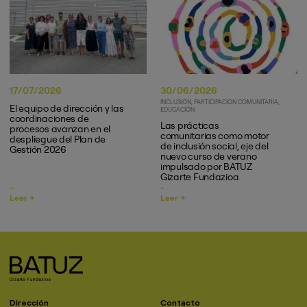
17/07/2026
30/06/2026
INCLUSIÓN
PARTICIPACIÓN COMUNITARIA
El equipo de dirección y las
EDUCACIÓN
coordinaciones de
Las prácticas
procesos avanzan en el
comunitarias como motor
despliegue del Plan de
de inclusión social, eje del
Gestión 2026
nuevo curso de verano
impulsado por BATUZ
Gizarte Fundazioa
Leer +
Leer +
Dirección
Contacto