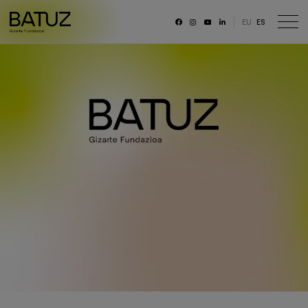
EU
ES
RRSS
Fundación
Historia
Misión, Visión, Principios
Organización
Portal de transparencia
Memoria anual y datos generales
Canal ético
Trabaja con nosotras/os