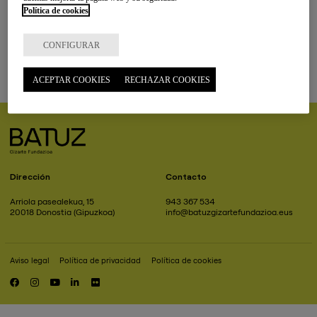
almacén.
Política de cookies
FUERA
1
17/02/2026
23/02/2026
Oficial de 1ª administrativo/a
DE
PLAZO
CONFIGURAR
FUERA
1
5/02/2026
13/02/2026
Director/a de Personas
DE
PLAZO
ACEPTAR COOKIES
RECHAZAR COOKIES
Dirección
Contacto
Arriola pasealekua, 15
943 367 534
20018 Donostia (Gipuzkoa)
info@batuzgizartefundazioa.eus
Aviso legal
Política de privacidad
Política de cookies
Pie
de
RRSS
página