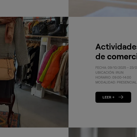
Actividades
de
comerc
FECHA: 09/10/2025 – 23/
UBICACIÓN: IRUN
HORARIO: 09:00-14:00
MODALIDAD: PRESENCIAL
LEER +