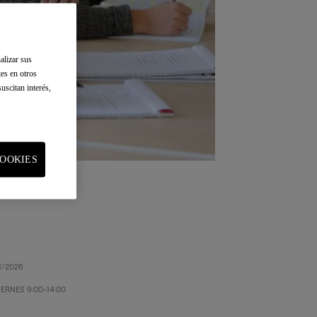
alizar sus
tes en otros
uscitan interés,
OOKIES
1/2026
ERNES 9:00-14:00