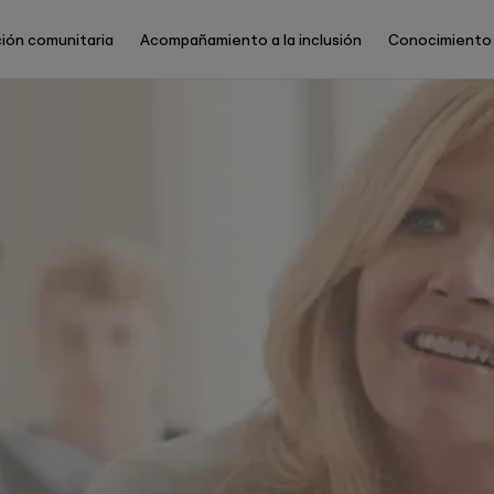
ión comunitaria
Acompañamiento a la inclusión
Conocimiento
Main
Menu
ES