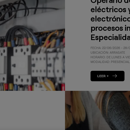
eléctricos 
electrónic
procesos in
Especialid
FECHA: 22/06/2026 - 2
UBICACIÓN: ARRASATE
HORARIO: DE LUNES A VIE
MODALIDAD: PRESENCIAL
LEER +