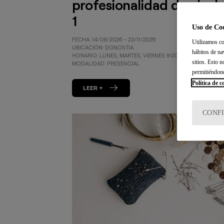
profesionalidad de nivel
1
Uso de Co
FECHA: 14/09/2026 - 23/11/2026
Utilizamos co
UBICACIÓN: DONOSTIA
hábitos de na
HORARIO: LUNES, MARTES, VIERNES 9:00 - 14:00
sitios. Esto 
MODALIDAD: PRESENCIAL
permitiéndon
Política de c
LEER +
CONF