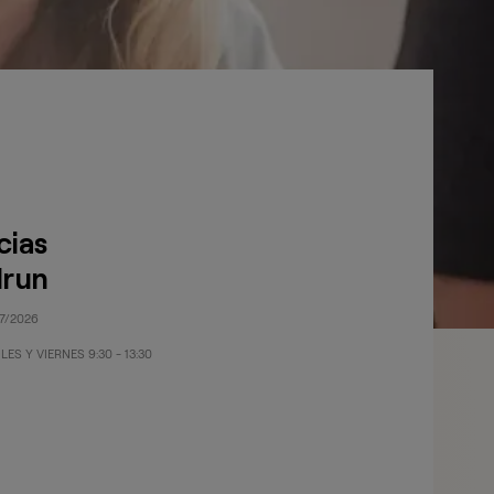
ias
Irun
07/2026
ES Y VIERNES 9:30 - 13:30