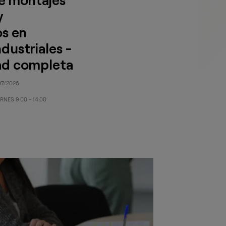
y
os en
dustriales -
ad completa
8/07/2026
RNES 9:00 - 14:00