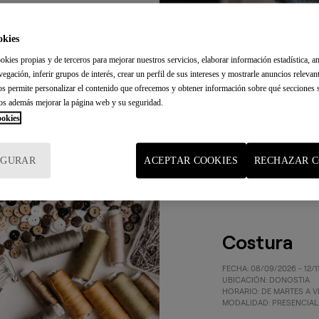
okies
okies propias y de terceros para mejorar nuestros servicios, elaborar información estadística, an
vegación, inferir grupos de interés, crear un perfil de sus intereses y mostrarle anuncios relevan
nos permite personalizar el contenido que ofrecemos y obtener información sobre qué secciones s
os además mejorar la página web y su seguridad.
ookies
IGURAR
ACEPTAR COOKIES
RECHAZAR C
Costura
FECHA: 08/09/2026 - 12/1
UBICACIÓN: DONOSTIA
HORARIO: DE MARTES A VI
MODALIDAD: PRESENCIAL