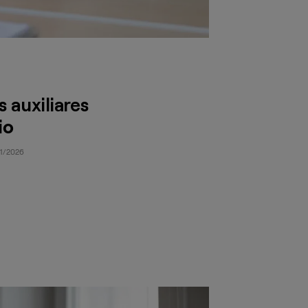
 auxiliares
io
01/2026