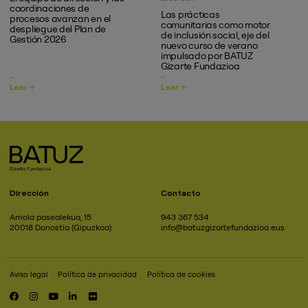
coordinaciones de
Las prácticas
procesos avanzan en el
comunitarias como motor
despliegue del Plan de
de inclusión social, eje del
Gestión 2026
nuevo curso de verano
impulsado por BATUZ
Gizarte Fundazioa
Leer +
Leer +
Dirección
Contacto
Arriola pasealekua, 15
943 367 534
20018 Donostia (Gipuzkoa)
info@batuzgizartefundazioa.eus
Aviso legal
Política de privacidad
Política de cookies
Pie
de