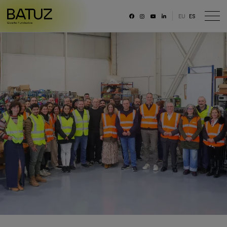
EU
ES
RRSS
Fundación
Historia
Misión, Visión, Principios
Organización
Portal de transparencia
Memoria anual y datos generales
Canal ético
Trabaja con nosotras/os