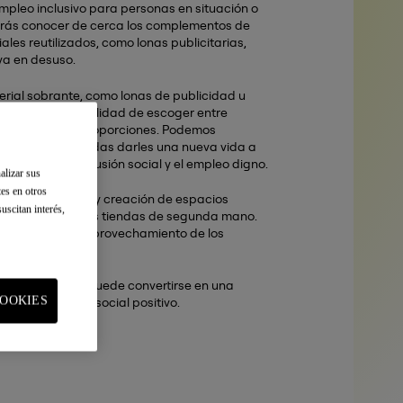
pleo inclusivo para personas en situación o
odrás conocer de cerca los complementos de
ales reutilizados, como lonas publicitarias,
aya en desuso.
rial sobrante, como lonas de publicidad u
frecemos la posibilidad de escoger entre
aterial que nos proporciones. Podemos
as, para que puedas darles una nueva vida a
s apoyas la inclusión social y el empleo digno.
alizar sus
tes en otros
 la decoración y creación de espacios
uscitan interés,
ocedente de nuestras tiendas de segunda mano.
 circular y el aprovechamiento de los
la reutilización puede convertirse en una
OOKIES
rar un impacto social positivo.