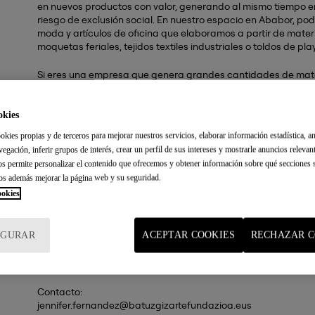
en nuevos productos con valor, generando al mismo tiempo em
riesgo de exclusión social. En nuestro espacio en Ababor, p
moda y artículos de oficina que elaboramos a partir de materi
moquetas feriales, tejidos textiles industriales o toldos de pl
Si eres una empresa que genera grandes cantidades de mate
otros residuos, Emaus Gizarte Fundazioa es tu solución. Te o
nuestros diseños o personalizar tu propio producto con el m
confeccionarlo a medida, incorporando tu logotipo y etiquet
okies
tus materiales de una forma sostenible y responsable, mientra
okies propias y de terceros para mejorar nuestros servicios, elaborar información estadística, an
vegación, inferir grupos de interés, crear un perfil de sus intereses y mostrarle anuncios relevan
Además, Ficoba ha contado con Emaus Gizarte Fundazia para
nos permite personalizar el contenido que ofrecemos y obtener información sobre qué secciones s
sostenibles en la feria, utilizando mobiliario reutilizado pr
os además mejorar la página web y su seguridad.
Un paso más en nuestro compromiso por fomentar la economía
ookies
recursos.
Te invitamos a visitarnos en la Feria Ababor y descubrir cómo 
IGURAR
ACEPTAR COOKIES
RECHAZAR C
oportunidad para innovar, reducir el impacto ambiental y gene
¡Nos vemos en Ababor!
Contacto:
jennifer.fernandez@batuzgizartefundazioa.eus