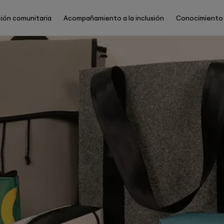
ión comunitaria
Acompañamiento a la inclusión
Conocimiento
Main
Menu
ES