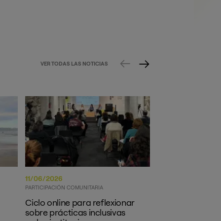
VER TODAS LAS NOTICIAS
11/06/2026
11/06/2026
PARTICIPACIÓN COMUNITARIA
ECONOMÍA CIRCULAR
Ciclo online para reflexionar
BATUZ Gizarte 
sobre prácticas inclusivas
acoge en Gipuzk