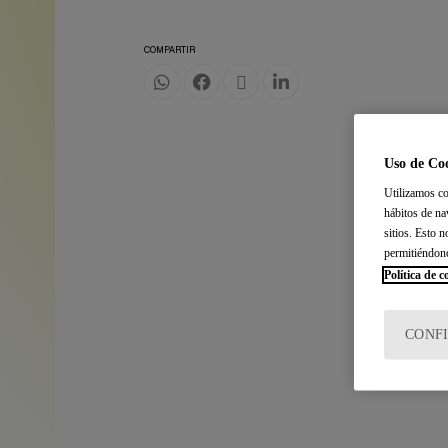
COMPARTIR
Uso de Co
Utilizamos co
hábitos de na
sitios. Esto 
permitiéndon
Política de c
CONF