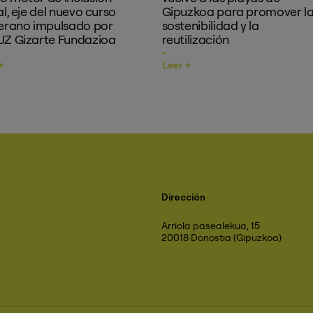
al, eje del nuevo curso
Gipuzkoa para promover l
erano impulsado por
sostenibilidad y la
Z Gizarte Fundazioa
reutilización
+
Leer +
Dirección
Arriola pasealekua, 15
20018 Donostia (Gipuzkoa)