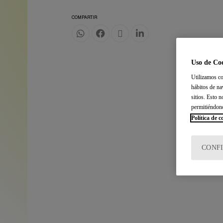
COMPARTIR
Uso de Co
Utilizamos co
hábitos de na
sitios. Esto 
permitiéndon
Política de c
CONF