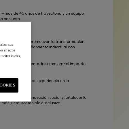
 —más de 45 años de trayectoria y un equipo
o conjunto.
metodologías que promueven la transformación
alizar sus
inando el acompañamiento individual con
tes en otros
uscitan interés,
orientados a mejorar el impacto
tal y europeo
.
ocial, aportando su experiencia en la
OOKIES
de impulsar la innovación social y fortalecer la
ás justa, sostenible e inclusiva.