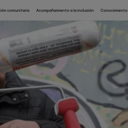
ión comunitaria
Acompañamiento a la inclusión
Conocimiento
Main
Menu
ES