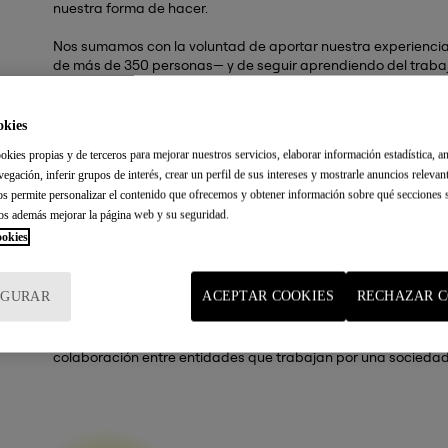
nuestra forma de hacer.
Nos sumamos con la voluntad de aportar nuestra experiencia
de más de 350 personas— y de seguir aprendiendo del trabaj
Compromiso y experiencia en innovación social
okies
La innovación social se traduce en el desarrollo de nuevas 
okies propias y de terceros para mejorar nuestros servicios, elaborar información estadística, an
comunitaria y la participación activa de las personas, comb
vegación, inferir grupos de interés, crear un perfil de sus intereses y mostrarle anuncios relevan
estrategias de desarrollo territorial sostenible.
nos permite personalizar el contenido que ofrecemos y obtener información sobre qué secciones s
os además mejorar la página web y su seguridad.
Asimismo, la entidad participa en
proyectos de ámbito esta
ookies
social y a testar nuevos modelos de inclusión y sostenibilidad
La incorporamos a este fuerte ecosistema de innovación de iS
IGURAR
ACEPTAR COOKIES
RECHAZAR C
intersección entre empleo, sostenibilidad y cohesión social.
Con esta adhesión, iSocial continúa avanzando en su objetivo 
colaboración entre entidades que trabajan por una sociedad m