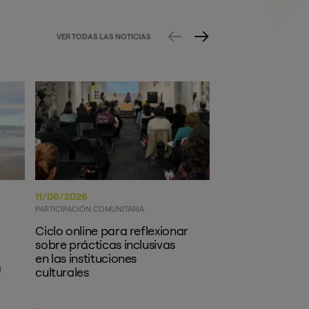
VER TODAS LAS NOTICIAS
11/06/2026
11/06/2026
PARTICIPACIÓN COMUNITARIA
ECONOMÍA CIRCULAR
Ciclo online para reflexionar
BATUZ Gizarte 
sobre prácticas inclusivas
acoge en Gipuzk
en las instituciones
primera reunión
a
culturales
seguimiento del
europeo RING