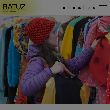
EU
ES
RRSS
Fundación
Historia
Misión, Visión, Principios
Organización
Portal de transparencia
Memoria anual y datos generales
Canal ético
Trabaja con nosotras/os