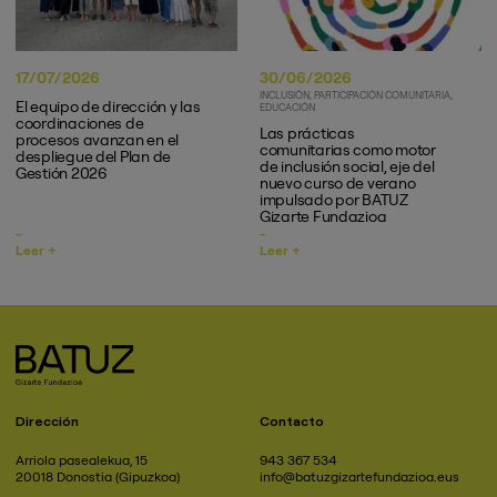
17/07/2026
30/06/2026
INCLUSIÓN
PARTICIPACIÓN COMUNITARIA
El equipo de dirección y las
EDUCACIÓN
coordinaciones de
Las prácticas
procesos avanzan en el
comunitarias como motor
despliegue del Plan de
de inclusión social, eje del
Gestión 2026
nuevo curso de verano
impulsado por BATUZ
Gizarte Fundazioa
Leer +
Leer +
Dirección
Contacto
Arriola pasealekua, 15
943 367 534
20018 Donostia (Gipuzkoa)
info@batuzgizartefundazioa.eus