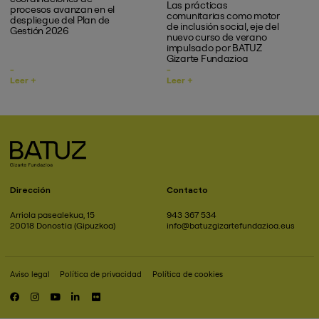
Las prácticas
procesos avanzan en el
comunitarias como motor
despliegue del Plan de
de inclusión social, eje del
Gestión 2026
nuevo curso de verano
impulsado por BATUZ
Gizarte Fundazioa
Leer +
Leer +
Dirección
Contacto
Arriola pasealekua, 15
943 367 534
20018 Donostia (Gipuzkoa)
info@batuzgizartefundazioa.eus
Aviso legal
Política de privacidad
Política de cookies
Pie
de
RRSS