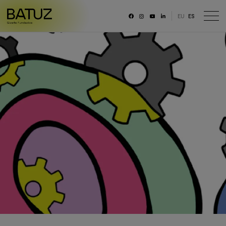
EU
ES
RRSS
Fundación
Historia
Misión, Visión, Principios
Organización
Portal de transparencia
Memoria anual y datos generales
Canal ético
Trabaja con nosotras/os