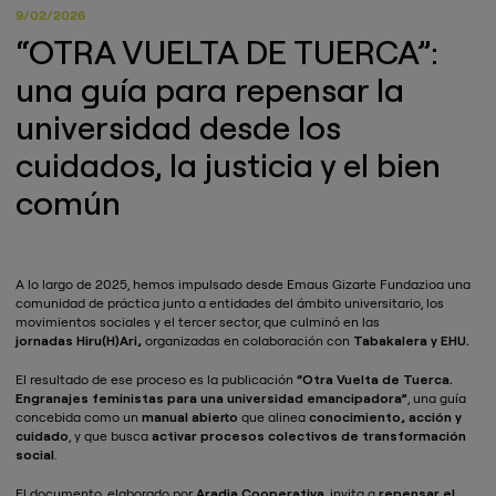
9/02/2026
“OTRA VUELTA DE TUERCA”:
una guía para repensar la
universidad desde los
cuidados, la justicia y el bien
común
A lo largo de 2025, hemos impulsado desde Emaus Gizarte Fundazioa una
comunidad de práctica junto a entidades del ámbito universitario, los
movimientos sociales y el tercer sector, que culminó en las
jornadas
Hiru(H)Ari
,
organizadas en colaboración con
Tabakalera
y
EHU
.
El resultado de ese proceso es la publicación
“Otra Vuelta de Tuerca.
Engranajes feministas para una universidad emancipadora”
, una guía
concebida como un
manual abierto
que alinea
conocimiento, acción y
cuidado
, y que busca
activar procesos colectivos de transformación
social
.
El documento, elaborado por
Aradia Cooperativa
, invita a
repensar el