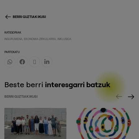
BERRI GUZTIAK IKUSI
KATEGORIAK
INGURUMENA
EKONOMIA ZIRKULARRA
INKLUSIOA
PARTEKATU
Beste berri
interesgarri batzuk
BERRI GUZTIAK IKUSI