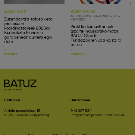
2026/07/17
2026/06/30
INKLUSIOA
KOMUNITATE PARTEARTZEA
Zuzendaritza-taldeak eta
HEZKUNTZA
prozesuen
Praktika komunitarioak
koordinatzaileek 2026ko
gizarte inklusiorako motor:
Kudeaketa Planaren
BATUZ Gizarte
garapenean aurrera egin
Fundazioaren uda ikastaro
dute
berria
Irakurri +
Irakurri +
Helbidea
Harremana
Arriola pasealekua, 15
943 367 534
20018 Donostia (Gipuzkoa)
info@batuzgizartefundazioa.eus