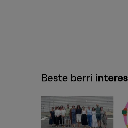
Beste berri
intere