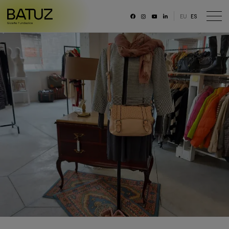
EU
ES
RRSS
Fundación
Historia
Misión, Visión, Principios
Organización
Portal de transparencia
Memoria anual y datos generales
Canal ético
Trabaja con nosotras/os