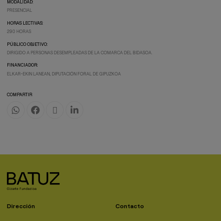
MODALIDAD:
PRESENCIAL
HORAS LECTIVAS:
290 HORAS
PÚBLICO OBJETIVO:
DIRIGIDO A PERSONAS DESEMPLEADAS DE LA COMARCA DEL BIDASOA.
FINANCIADOR:
ELKAR-EKIN LANEAN, DIPUTACIÓN FORAL DE GIPUZKOA
COMPARTIR
Dirección
Contacto