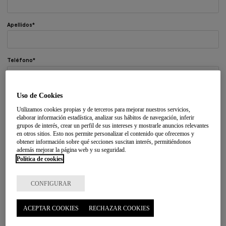
Apellidos
Teléfono
Uso de Cookies
E-mail
Utilizamos cookies propias y de terceros para mejorar nuestros servicios,
elaborar información estadística, analizar sus hábitos de navegación, inferir
grupos de interés, crear un perfil de sus intereses y mostrarle anuncios relevantes
Municipio
en otros sitios. Esto nos permite personalizar el contenido que ofrecemos y
obtener información sobre qué secciones suscitan interés, permitiéndonos
además mejorar la página web y su seguridad.
Política de cookies
Código postal
CONFIGURAR
Mensaje
ACEPTAR COOKIES
RECHAZAR COOKIES