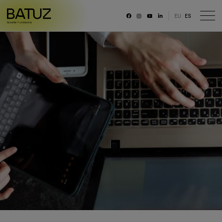
EU
ES
RRSS
Fundación
Historia
Misión, Visión, Principios
Organización
Portal de transparencia
Memoria anual y datos generales
Canal ético
Trabaja con nosotras/os