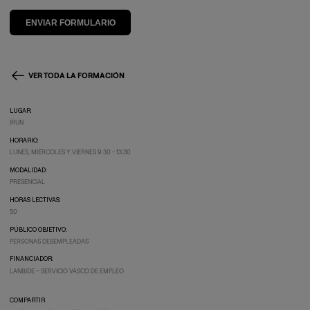
VER TODA LA FORMACIÓN
LUGAR:
IRUN
HORARIO:
LUNES, MIÉRCOLES Y VIERNES 9:30 - 13:30
MODALIDAD:
PRESENCIAL
HORAS LECTIVAS:
50
PÚBLICO OBJETIVO:
PERSONAS DESEMPLEADAS
FINANCIADOR:
LANBIDE – SERVICIO VASCO DE EMPLEO
COMPARTIR