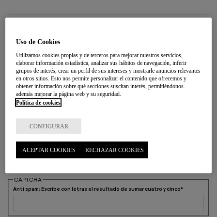
Municipio
Uso de Cookies
Utilizamos cookies propias y de terceros para mejorar nuestros servicios,
Código postal
elaborar información estadística, analizar sus hábitos de navegación, inferir
grupos de interés, crear un perfil de sus intereses y mostrarle anuncios relevantes
en otros sitios. Esto nos permite personalizar el contenido que ofrecemos y
obtener información sobre qué secciones suscitan interés, permitiéndonos
además mejorar la página web y su seguridad.
Mensaje
Política de cookies
CONFIGURAR
ACEPTAR COOKIES
RECHAZAR COOKIES
He leído y acepto la
política de privacidad
CAPTCHA
Anti spam: Escribe con letras el resultado de sumar cuatro y cinco