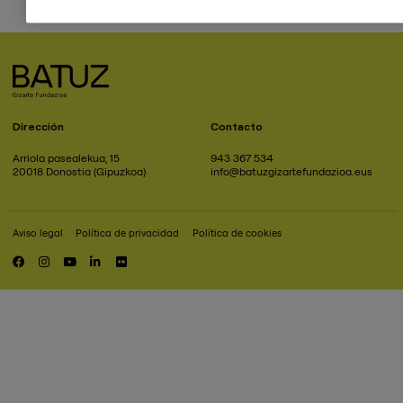
Dirección
Contacto
Arriola pasealekua, 15
943 367 534
20018 Donostia (Gipuzkoa)
info@batuzgizartefundazioa.eus
Aviso legal
Política de privacidad
Política de cookies
Pie
de
RRSS
página