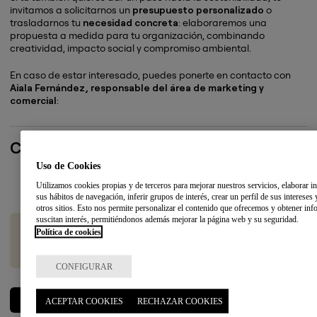
invitamos a solicitarnos un
presupuesto personalizado
o
trasladarnos tu
necesidad concreta
: elaboraremos una
propuesta a medida para tu organización, combinando
creatividad, impacto social y compromiso ambiental.
En caso de estar interesado, puedes ponerte en contacto con
Aiala Fernández, responsable del área de marketing y
comercial
:
Contacto
Uso de Cookies
Persona de contacto
Utilizamos cookies propias y de terceros para mejorar nuestros servicios, elaborar in
Aiala Fernández
sus hábitos de navegación, inferir grupos de interés, crear un perfil de sus intereses
aiala.fernandez@batuzgizartefundazioa.eus
otros sitios. Esto nos permite personalizar el contenido que ofrecemos y obtener in
suscitan interés, permitiéndonos además mejorar la página web y su seguridad.
Teléfono
Política de cookies
943 367 534
CONFIGURAR
DESCARGA CATÁLOGO DE PRODUCTOS
ACEPTAR COOKIES
RECHAZAR COOKIES