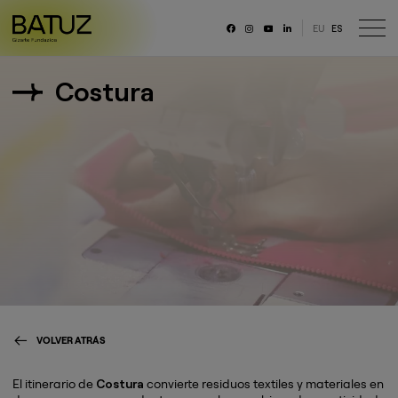
EU
ES
RRSS
Costura
Fundación
Historia
Misión, Visión, Principios
Organización
Portal de transparencia
Memoria anual y datos generales
Canal ético
Trabaja con nosotras/os
VOLVER ATRÁS
El itinerario de
Costura
convierte residuos textiles y materiales en