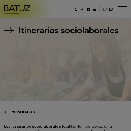
EU
ES
RRSS
Itinerarios sociolaborales
Fundación
Historia
Misión, Visión, Principios
Organización
Portal de transparencia
Memoria anual y datos generales
Canal ético
Trabaja con nosotras/os
VOLVER ATRÁS
Los
itinerarios sociolaborales
facilitan la incorporación al