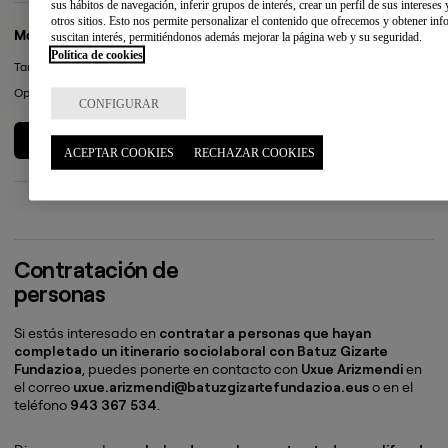
sus hábitos de navegación, inferir grupos de interés, crear un perfil de sus intereses
otros sitios. Esto nos permite personalizar el contenido que ofrecemos y obtener in
Mantenimiento
suscitan interés, permitiéndonos además mejorar la página web y su seguridad.
Política de cookies
Tareas básicas de reparación y conservación de espacios e instalaciones.
Operario/a, montador/a, reparador/a
CONFIGURAR
LEER +
ACEPTAR COOKIES
RECHAZAR COOKIES
Contratación de
personas
Si estás interesado en
contratar a personas que hayan
completado un itinerario sociolaboral con Batuz Gizarte
Fundazioa
, puedes ponerte en contacto con
Uxue Arizmendi
en
el correo
uxue.arizmendi@batuzgizartefundazioa.eus
o en el
teléfono
943 367 534
.