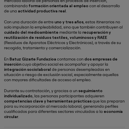
mercado laboral de personas en procesos de inserción,
combinando
formación orientada al empleo
con el desarrollo
de una
actividad productiva real
.
Con una duración de entre
uno y tres años
, estos itinerarios no
solo impulsan la empleabilidad, sino que también contribuyen al
cuidado del medioambiente
mediante la
recuperación y
reutilización de residuos textiles, voluminosos y RAEE
(Residuos de Aparatos Eléctricos y Electrónicos), a través de su
recogida, tratamiento y comercialización.
En
Batuz Gizarte Fundazioa
contamos con
dos empresas de
inserción
cuyo objetivo social es acompañar y apoyar la
integración sociolaboral
de personas desempleadas en
situación o riesgo de exclusión social, especialmente aquellas
con mayores dificultades de acceso al empleo.
Durante su contratación, y gracias a un
seguimiento
individualizado
, las personas participantes adquieren
competencias clave y herramientas prácticas
que las preparan
para su incorporación al mercado laboral, generando perfiles
cualificados para diferentes sectores vinculados a la
economía
circular
.