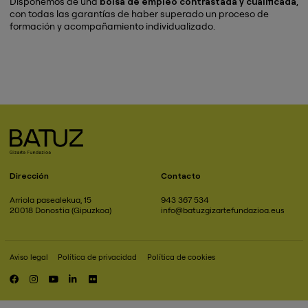
Disponemos de una
bolsa de empleo contrastada y cualificada
,
con todas las garantías de haber superado un proceso de
formación y acompañamiento individualizado.
Dirección
Contacto
Arriola pasealekua, 15
943 367 534
20018 Donostia (Gipuzkoa)
info@batuzgizartefundazioa.eus
Aviso legal
Política de privacidad
Política de cookies
Pie
de
RRSS
página