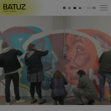
EU
ES
RRSS
Fundación
Historia
Misión, Visión, Principios
Organización
Portal de transparencia
Memoria anual y datos generales
Canal ético
Trabaja con nosotras/os