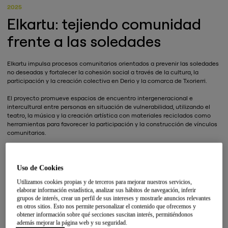
2025
Elkartu: tejiendo comunidad
frente a las soledades
Elkartu impulsa procesos comunitarios orientados a prevenir las soledades
no deseadas y fortalecer la cohesión social a través de la cultura, la
participación y la creación colectiva en Derio y la comarca de Txorierri.
El proyecto promueve espacios de encuentro intergeneracional e
intercultural entre personas en situación de vulnerabilidad, utilizando el
teatro, la música y la creación artística con materiales reciclados como
herramientas para favorecer la participación y la construcción de vínculos
comunitarios.
Los procesos de co-creación culminan en un pasacalle comunitario
integrado en las fiestas populares de Derio, reforzando su carácter
inclusivo y participativo.
Uso de Cookies
Utilizamos cookies propias y de terceros para mejorar nuestros servicios,
elaborar información estadística, analizar sus hábitos de navegación, inferir
grupos de interés, crear un perfil de sus intereses y mostrarle anuncios relevantes
en otros sitios. Esto nos permite personalizar el contenido que ofrecemos y
obtener información sobre qué secciones suscitan interés, permitiéndonos
además mejorar la página web y su seguridad.