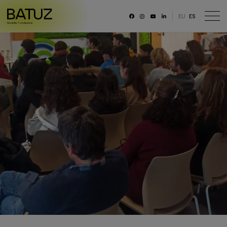
EU
ES
RRSS
Fundación
Historia
Misión, Visión, Principios
Organización
Portal de transparencia
Memoria anual y datos generales
Canal ético
Trabaja con nosotras/os