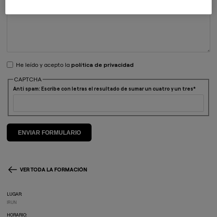
He leído y acepto la
política de privacidad
CAPTCHA
Anti spam: Escribe con letras el resultado de sumar un cuatro y un tres
VER TODA LA FORMACIÓN
LUGAR:
IRUN
HORARIO: