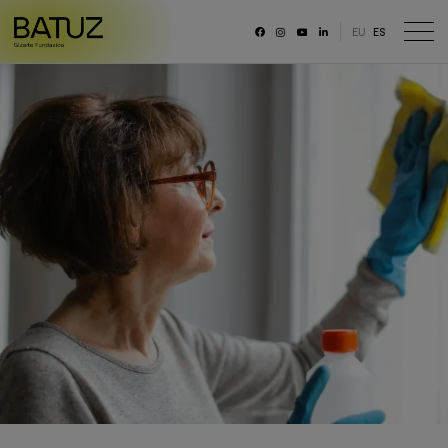
EU
ES
RRSS
Fundación
Historia
Misión, Visión, Principios
Organización
Portal de transparencia
Memoria anual y datos generales
Canal ético
Trabaja con nosotras/os