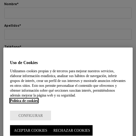
Nombre
Apellidos
Teléfono
Uso de Cookies
E-mail
Utilizamos cookies propias y de terceros para mejorar nuestros servicios,
elaborar información estadística, analizar sus hábitos de navegación, inferir
grupos de interés, crear un perfil de sus intereses y mostrarle anuncios relevantes
en otros sitios. Esto nos permite personalizar el contenido que ofrecemos y
Municipio
obtener información sobre qué secciones suscitan interés, permitiéndonos
además mejorar la página web y su seguridad.
Política de cookies
Código postal
CONFIGURAR
ACEPTAR COOKIES
RECHAZAR COOKIES
Mensaje