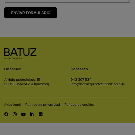
Dirección
Contacto
Arriola pasealekua, 15
943 367 534
20018 Donostia (Gipuzkoa)
info@batuzgizartefundazioa.eus
Aviso legal
Política de privacidad
Política de cookies
Pie
de
RRSS
página