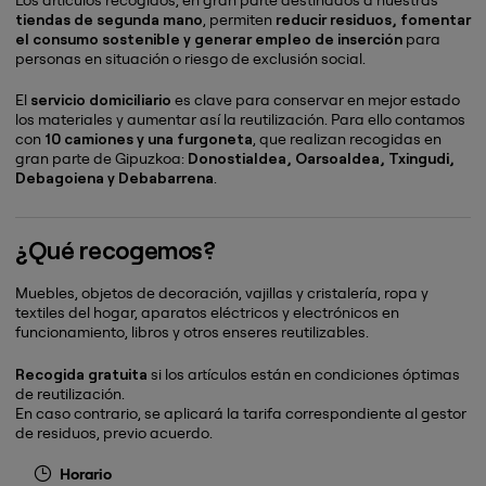
tiendas de segunda mano
, permiten
reducir residuos, fomentar
el consumo sostenible y generar empleo de inserción
para
personas en situación o riesgo de exclusión social.
El
servicio domiciliario
es clave para conservar en mejor estado
los materiales y aumentar así la reutilización. Para ello contamos
con
10 camiones y una furgoneta
, que realizan recogidas en
gran parte de Gipuzkoa:
Donostialdea, Oarsoaldea, Txingudi,
Debagoiena y Debabarrena
.
¿Qué recogemos?
Muebles, objetos de decoración, vajillas y cristalería, ropa y
textiles del hogar, aparatos eléctricos y electrónicos en
funcionamiento, libros y otros enseres reutilizables.
Recogida gratuita
si los artículos están en condiciones óptimas
de reutilización.
En caso contrario, se aplicará la tarifa correspondiente al gestor
de residuos, previo acuerdo.
Horario