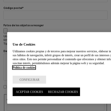
Código postal
Fotos de los objetos a recoger
Un número ilimitado de archivos pueden ser cargados en este campo.
límite de 16 MB.
Tipos permitidos: gif, jpg, png, jpeg, webp, avif.
Uso de Cookies
Utilizamos cookies propias y de terceros para mejorar nuestros servicios, elaborar in
Descripción de los objetos a recoger
sus hábitos de navegación, inferir grupos de interés, crear un perfil de sus intereses
otros sitios. Esto nos permite personalizar el contenido que ofrecemos y obtener in
suscitan interés, permitiéndonos además mejorar la página web y su seguridad.
Política de cookies
CONFIGURAR
He leído y acepto la
política de privacidad
ACEPTAR COOKIES
RECHAZAR COOKIES
CAPTCHA
Anti spam: Escribe con letras el resultado de sumar ocho y dos