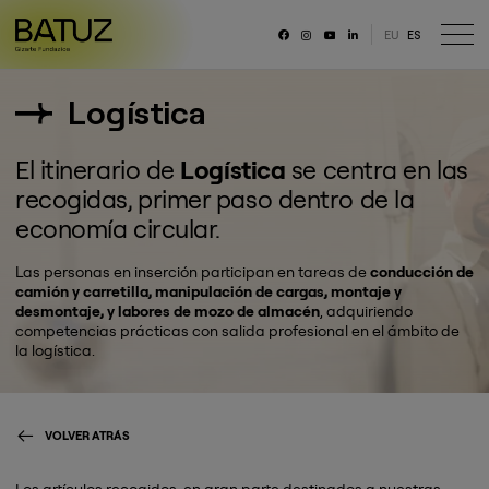
EU
ES
RRSS
Logística
Fundación
Historia
El itinerario de
Logística
se centra en las
Misión, Visión, Principios
recogidas, primer paso dentro de la
Organización
economía circular.
Portal de transparencia
Memoria anual y datos generales
Las personas en inserción participan en tareas de
conducción de
Canal ético
camión y carretilla, manipulación de cargas, montaje y
desmontaje, y labores de mozo de almacén
, adquiriendo
Trabaja con nosotras/os
competencias prácticas con salida profesional en el ámbito de
la logística.
VOLVER ATRÁS
Los artículos recogidos, en gran parte destinados a nuestras