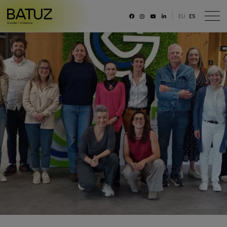
EU
ES
RRSS
Fundación
Historia
Misión, Visión, Principios
Organización
Portal de transparencia
Memoria anual y datos generales
Canal ético
Trabaja con nosotras/os