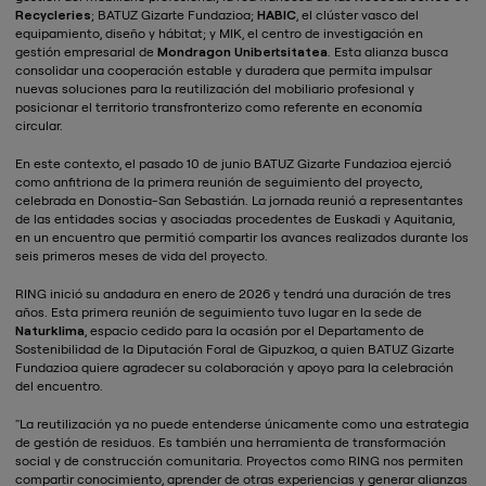
Recycleries
; BATUZ Gizarte Fundazioa;
HABIC
, el clúster vasco del
equipamiento, diseño y hábitat; y MIK, el centro de investigación en
gestión empresarial de
Mondragon Unibertsitatea
. Esta alianza busca
consolidar una cooperación estable y duradera que permita impulsar
nuevas soluciones para la reutilización del mobiliario profesional y
posicionar el territorio transfronterizo como referente en economía
circular.
En este contexto, el pasado 10 de junio BATUZ Gizarte Fundazioa ejerció
como anfitriona de la primera reunión de seguimiento del proyecto,
celebrada en Donostia-San Sebastián. La jornada reunió a representantes
de las entidades socias y asociadas procedentes de Euskadi y Aquitania,
en un encuentro que permitió compartir los avances realizados durante los
seis primeros meses de vida del proyecto.
RING inició su andadura en enero de 2026 y tendrá una duración de tres
años. Esta primera reunión de seguimiento tuvo lugar en la sede de
Naturklima
, espacio cedido para la ocasión por el Departamento de
Sostenibilidad de la Diputación Foral de Gipuzkoa, a quien BATUZ Gizarte
Fundazioa quiere agradecer su colaboración y apoyo para la celebración
del encuentro.
"La reutilización ya no puede entenderse únicamente como una estrategia
de gestión de residuos. Es también una herramienta de transformación
social y de construcción comunitaria. Proyectos como RING nos permiten
compartir conocimiento, aprender de otras experiencias y generar alianzas