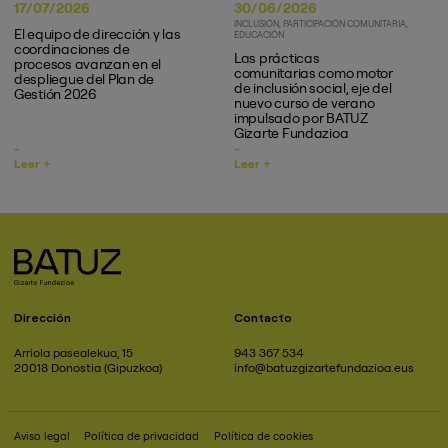
17/07/2026
30/06/2026
INCLUSIÓN
PARTICIPACIÓN COMUNITARIA
El equipo de dirección y las
EDUCACIÓN
coordinaciones de
Las prácticas
procesos avanzan en el
comunitarias como motor
despliegue del Plan de
de inclusión social, eje del
Gestión 2026
nuevo curso de verano
impulsado por BATUZ
Gizarte Fundazioa
Leer +
Leer +
Dirección
Contacto
Arriola pasealekua, 15
943 367 534
20018 Donostia (Gipuzkoa)
info@batuzgizartefundazioa.eus
Aviso legal
Política de privacidad
Política de cookies