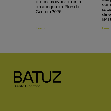
procesos avanzan en el
como
despliegue del Plan de
soci
Gestión 2026
de v
BATU
Leer +
Leer 