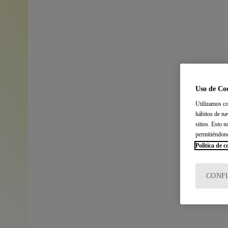
Uso de Co
Utilizamos co
hábitos de na
sitios. Esto 
permitiéndon
Política de c
CONF