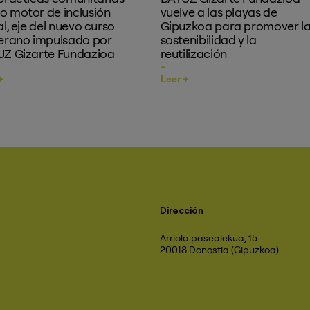
 motor de inclusión
vuelve a las playas de
al, eje del nuevo curso
Gipuzkoa para promover l
erano impulsado por
sostenibilidad y la
Z Gizarte Fundazioa
reutilización
+
Leer +
Dirección
Arriola pasealekua, 15
20018 Donostia (Gipuzkoa)