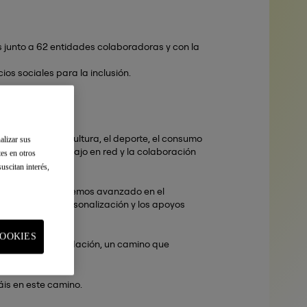
 junto a 62 entidades colaboradoras y con la
os sociales para la inclusión.
ado.
a educación, la cultura, el deporte, el consumo
alizar sus
eforzando el trabajo en red y la colaboración
tes en otros
uscitan interés,
so de inclusión hemos avanzado en el
de apoyos, la personalización y los apoyos
OOKIES
lución de la Fundación, un camino que
áis en este camino.