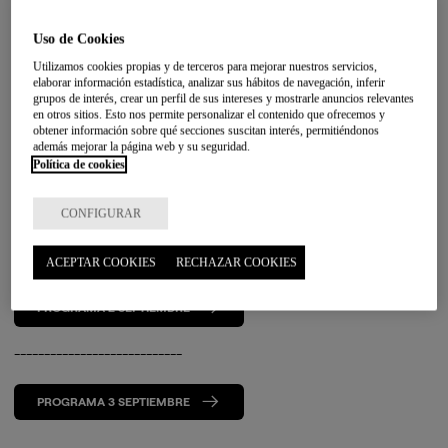
La dirección académica corre a cargo de Alberto Gastón, director de
Uso de Cookies
Transformación Comunitaria, y José Barreiro, director del Proceso de
Desarrollo del Modelo de Atención, ambos de BATUZ Gizarte Fundazioa.
Utilizamos cookies propias y de terceros para mejorar nuestros servicios,
elaborar información estadística, analizar sus hábitos de navegación, inferir
¿A quién va dirigido?
grupos de interés, crear un perfil de sus intereses y mostrarle anuncios relevantes
en otros sitios. Esto nos permite personalizar el contenido que ofrecemos y
obtener información sobre qué secciones suscitan interés, permitiéndonos
Profesionales de las administraciones públicas, entidades sociales y de los
además mejorar la página web y su seguridad.
ámbitos educativo, cultural y deportivo, así como a profesorado,
Política de cookies
estudiantado y a todas aquellas personas interesadas en impulsar
procesos comunitarios que contribuyan a una sociedad más justa,
inclusiva e intercultural.
CONFIGURAR
ACEPTAR COOKIES
RECHAZAR COOKIES
PROGRAMA 2 SEPTIEMBRE
----------------------------
PROGRAMA 3 SEPTIEMBRE