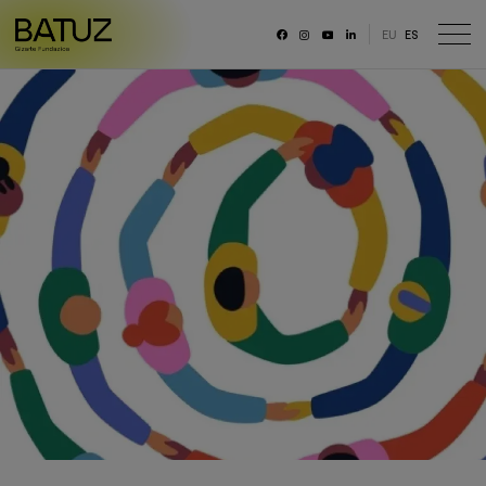
EU
ES
RRSS
Fundación
Historia
Misión, Visión, Principios
Organización
Portal de transparencia
Memoria anual y datos generales
Canal ético
Trabaja con nosotras/os