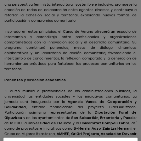
una perspectiva feminista, intercultural, sostenible e inclusiva, promueve la
creación de redes de colaboración entre agentes diversos y contribuye a
reforzar la cohesión social y territorial, explorando nuevas formas de
participación y compromiso comunitario.
Inspirado en estos principios, el Curso de Verano ofrecerá un espacio de
intercambio y aprendizaje entre profesionales y organizaciones
comprometidas con la innovación social y el desarrollo comunitario. Su
programa combinará ponencias, mesas de diálogo, dinámicas
colaborativas y un laboratorio de acción comunitaria, favoreciendo el
intercambio de conocimientos, la reflexión compartida y la generación de
herramientas prácticas para fortalecer los procesos comunitarios en los
territorios.
Ponentes y dirección académica
El curso reunirá a profesionales de las administraciones públicas, la
universidad, las entidades sociales y las iniciativas comunitarias. La
jornada será inaugurada por la
Agencia Vasca de Cooperación y
Solidaridad
, entidad financiadora del proyecto BideGurutzean.
Participarán asimismo representantes de la
Diputación Foral de
Gipuzkoa
y de los ayuntamientos de
San Sebastián
,
Errenteria
y
Pasaia
;
de la
EHU
, la
Universidad de Deusto
y la
Universitat Pompeu Fabra
; así
como de proyectos e iniciativas como
B-Herria
,
Auzo Zaintza Hernani
, el
Grupo de Mujeres Itxastexea,
AMHER
,
GriGri Projects
,
Asociación Devenir
y
Asociación Zambra
.