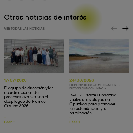
Otras noticias de
interés
VER TODAS LAS NOTICIAS
17/07/2026
24/06/2026
ECONOMÍA CIRCULAR
MEDIOAMBIENTE
El equipo de dirección y las
PARTICIPACIÓN COMUNITARIA
coordinaciones de
BATUZ Gizarte Fundazioa
procesos avanzan en el
vuelve a las playas de
despliegue del Plan de
Gipuzkoa para promover
Gestión 2026
la sostenibilidad y la
reutilización
Leer +
Leer +