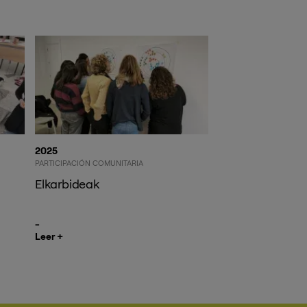
2025
2025
PARTICIPACIÓN COMUNITARIA
MEDIOAMBIENTE
PARTI
Elkarbideak
Campaña de pla
limpia, Playa viv
Leer +
Leer +