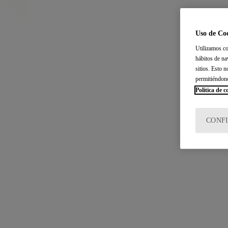
Uso de Co
Utilizamos co
hábitos de na
sitios. Esto 
permitiéndon
Política de c
CONF