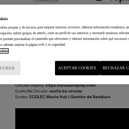
okies
okies propias y de terceros para mejorar nuestros servicios, elaborar información estadística, an
vegación, inferir grupos de interés, crear un perfil de sus intereses y mostrarle anuncios relevan
nos permite personalizar el contenido que ofrecemos y obtener información sobre qué secciones s
os además mejorar la página web y su seguridad.
ookies
Enlaces de interés: externos o internos
IGURAR
ACEPTAR COOKIES
RECHAZAR C
Copreci:
MEMORIA_SOSTENIBILIDAD.pdf (copreci.com)
Circular Replay:
https://circularreplay.com/
Exxita Be Circular:
exxita be circular
Ecolec:
ECOLEC Waste Hub | Gestión de Residuos