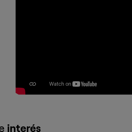
de
interés