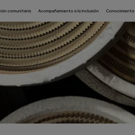
ión comunitaria
Acompañamiento a la inclusión
Conocimiento
Main
Menu
ES