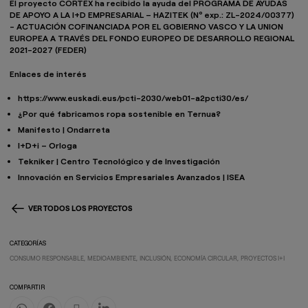
El proyecto CORTEX ha recibido la ayuda del PROGRAMA DE AYUDAS
DE APOYO A LA I+D EMPRESARIAL – HAZITEK (Nº exp.: ZL-2024/00377)
- ACTUACIÓN COFINANCIADA POR EL GOBIERNO VASCO Y LA UNION
EUROPEA A TRAVÉS DEL FONDO EUROPEO DE DESARROLLO REGIONAL
2021-2027 (FEDER)
Enlaces de interés
https://www.euskadi.eus/pcti-2030/web01-a2pcti30/es/
¿Por qué fabricamos ropa sostenible en Ternua?
Manifesto | Ondarreta
I+D+i – Orloga
Tekniker | Centro Tecnológico y de Investigación
Innovación en Servicios Empresariales Avanzados | ISEA
VER TODOS LOS PROYECTOS
CATEGORÍAS
CONSUMO RESPONSABLE
MEDIOAMBIENTE
INCLUSIÓN
ECONOMÍA CIRCULAR
PROYECTOS I+I
COMPARTIR