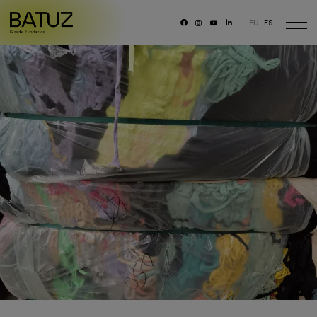
EU
ES
RRSS
Fundación
Historia
Misión, Visión, Principios
Organización
Portal de transparencia
Memoria anual y datos generales
Canal ético
Trabaja con nosotras/os