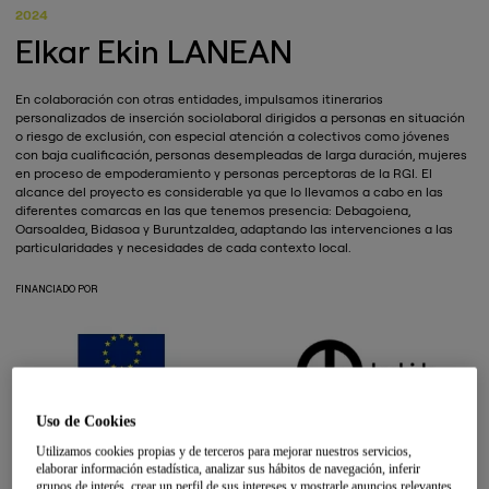
2024
Elkar Ekin LANEAN
En colaboración con otras entidades, impulsamos itinerarios
personalizados de inserción sociolaboral dirigidos a personas en situación
o riesgo de exclusión, con especial atención a colectivos como jóvenes
con baja cualificación, personas desempleadas de larga duración, mujeres
en proceso de empoderamiento y personas perceptoras de la RGI. El
alcance del proyecto es considerable ya que lo llevamos a cabo en las
diferentes comarcas en las que tenemos presencia: Debagoiena,
Oarsoaldea, Bidasoa y Buruntzaldea, adaptando las intervenciones a las
particularidades y necesidades de cada contexto local.
FINANCIADO POR
Uso de Cookies
Utilizamos cookies propias y de terceros para mejorar nuestros servicios,
elaborar información estadística, analizar sus hábitos de navegación, inferir
grupos de interés, crear un perfil de sus intereses y mostrarle anuncios relevantes