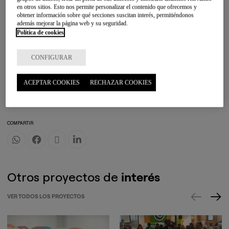
en otros sitios. Esto nos permite personalizar el contenido que ofrecemos y
obtener información sobre qué secciones suscitan interés, permitiéndonos
además mejorar la página web y su seguridad.
Política de cookies
CONFIGURAR
VER TODOS LOS PROYECTOS
ACEPTAR COOKIES
RECHAZAR COOKIES
CATEGORÍAS
EDUCACIÓN
CULTURA
PARTICIPACIÓN COMUNITARIA
COMPARTIR
Otros proyectos de
interés
VER TODOS LOS PROYECTOS