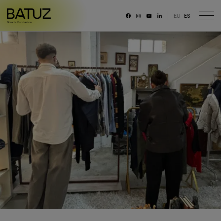
EU
ES
RRSS
Fundación
Historia
Misión, Visión, Principios
Organización
Portal de transparencia
Memoria anual y datos generales
Canal ético
Trabaja con nosotras/os