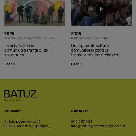
2025
2025
PARTICIPACIÓN COMUNITARIA
INCLUSIÓN
PARTICIPACIÓN COMUNITARIA
Elkartu: tejiendo
Haziguneak: cultura
comunidad frente a las
comunitaria para la
soledades
transformación ecosocial
Leer +
Leer +
Dirección
Contacto
Arriola pasealekua, 15
943 367 534
20018 Donostia (Gipuzkoa)
info@batuzgizartefundazioa.eus