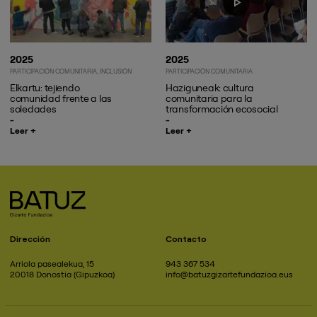
2025
2025
PARTICIPACIÓN COMUNITARIA
INCLUSIÓN
PARTICIPACIÓN COMUNITARIA
Elkartu: tejiendo
Haziguneak: cultura
comunidad frente a las
comunitaria para la
soledades
transformación ecosocial
Leer +
Leer +
Dirección
Contacto
Arriola pasealekua, 15
943 367 534
20018 Donostia (Gipuzkoa)
info@batuzgizartefundazioa.eus