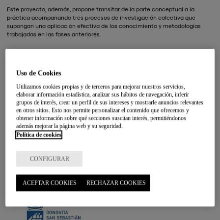
Este proyecto, además, propone transitar de la parte conceptual a la
práctica acompañando tres procesos de investigación colectiva que
supongan una aplicación efectiva de los conocimiento y metodologías
trabajadas en las fases anteriores.
Uso de Cookies
Utilizamos cookies propias y de terceros para mejorar nuestros servicios,
elaborar información estadística, analizar sus hábitos de navegación, inferir
grupos de interés, crear un perfil de sus intereses y mostrarle anuncios relevantes
en otros sitios. Esto nos permite personalizar el contenido que ofrecemos y
obtener información sobre qué secciones suscitan interés, permitiéndonos
además mejorar la página web y su seguridad.
Política de cookies
CONFIGURAR
COLABORADORES:
ACEPTAR COOKIES
RECHAZAR COOKIES