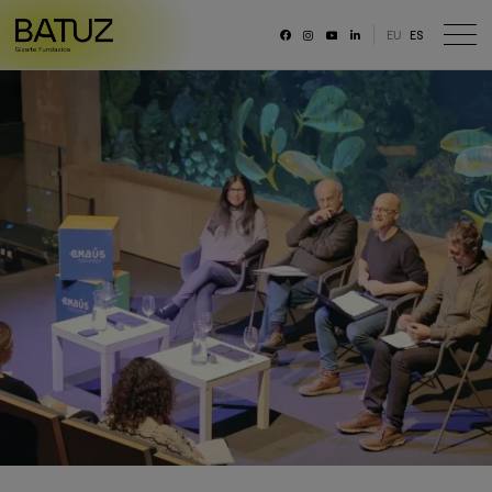
EU
ES
RRSS
Fundación
Historia
Misión, Visión, Principios
Organización
Portal de transparencia
Memoria anual y datos generales
Canal ético
Trabaja con nosotras/os