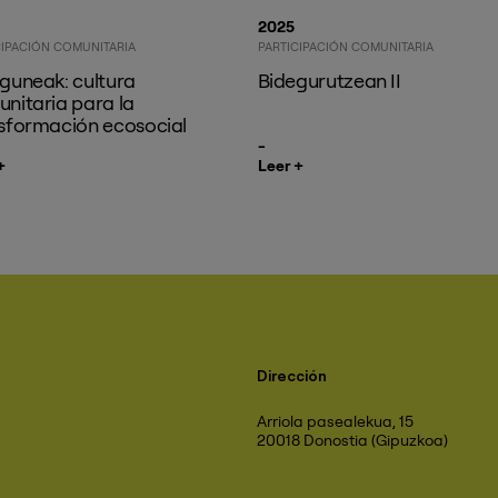
2025
CIPACIÓN COMUNITARIA
PARTICIPACIÓN COMUNITARIA
guneak: cultura
Bidegurutzean II
nitaria para la
sformación ecosocial
+
Leer +
Dirección
Arriola pasealekua, 15
20018 Donostia (Gipuzkoa)