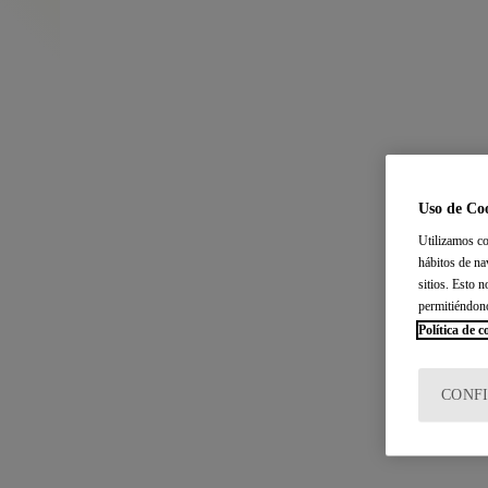
Uso de Co
Utilizamos co
hábitos de na
sitios. Esto 
permitiéndon
Política de c
CONF