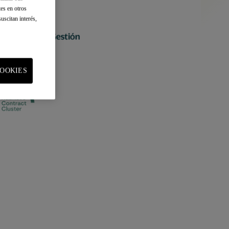
tes en otros
uscitan interés,
OOKIES