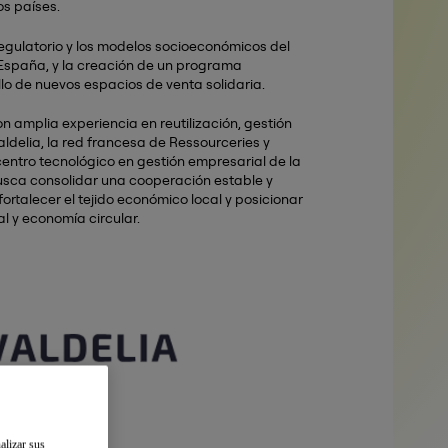
os países.
regulatorio y los modelos socioeconómicos del
 España, y la creación de un programa
llo de nuevos espacios de venta solidaria.
 amplia experiencia en reutilización, gestión
aldelia, la red francesa de Ressourceries y
 centro tecnológico en gestión empresarial de la
usca consolidar una cooperación estable y
fortalecer el tejido económico local y posicionar
al y economía circular.
alizar sus