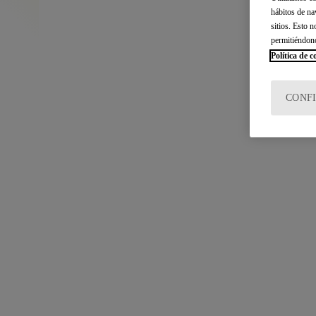
hábitos de na
sitios. Esto 
permitiéndon
Política de c
CONF