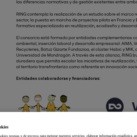
las diferencias normativas y de gestión existentes entre amb
RING contempla la realización de un estudio sobre el marco 
sector, la puesta en marcha de proyectos piloto en Francia y
formativo especializado en reutilización, ecodiseño y desarro
El consorcio está formado por entidades complementarias con
ambiental, inserción laboral y desarrollo empresarial: AIMA, V
Recycleries, Batuz Gizarte Fundazioa, el clúster Habic y MIK,
Universidad de Mondragón. A través de esta alianza, RING b
duradera que permita escalar las iniciativas de reutilización, 
al territorio transfronterizo como referente en innovación soci
Entidades colaboradoras y financiadoras:
okies
okies propias y de terceros para mejorar nuestros servicios, elaborar información estadística, an