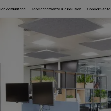
ión comunitaria
Acompañamiento a la inclusión
Conocimiento
Main
Menu
ES