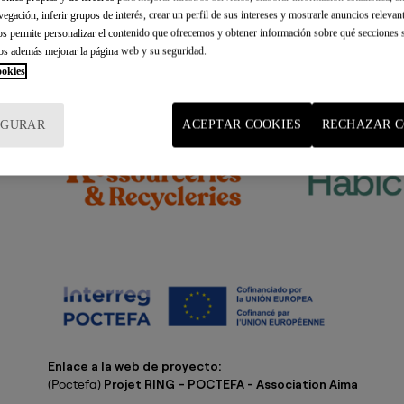
vegación, inferir grupos de interés, crear un perfil de sus intereses y mostrarle anuncios relevan
nos permite personalizar el contenido que ofrecemos y obtener información sobre qué secciones s
os además mejorar la página web y su seguridad.
ookies
IGURAR
ACEPTAR COOKIES
RECHAZAR C
Enlace a la web de proyecto:
(Poctefa)
Projet RING – POCTEFA - Association Aima