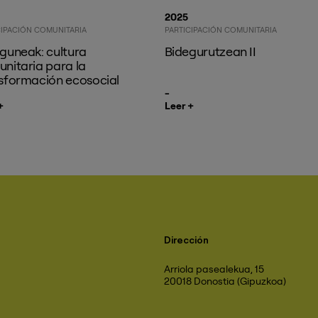
2025
CIPACIÓN COMUNITARIA
PARTICIPACIÓN COMUNITARIA
guneak: cultura
Bidegurutzean II
nitaria para la
sformación ecosocial
+
Leer +
Dirección
Arriola pasealekua, 15
20018 Donostia (Gipuzkoa)