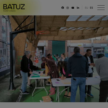
EU
ES
RRSS
Fundación
Historia
Misión, Visión, Principios
Organización
Portal de transparencia
Memoria anual y datos generales
Canal ético
Trabaja con nosotras/os