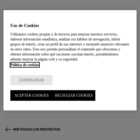
Indicadores de
impacto
Uso de Cookies
Utilizamos cookies propias y de terceros para mejorar nuestros servicios,
Protocolo de actuación
elaborar información estadística, analizar sus hábitos de navegación, inferir
grupos de interés, crear un perfil de sus intereses y mostrarle anuncios relevantes
en otros sitios. Esto nos permite personalizar el contenido que ofrecemos y
Protocolo de actuación
entre el Departamento de Cuidados y Políticas
obtener información sobre qué secciones suscitan interés, permitiéndonos
Sociales de la Diputación Foral de Gipuzkoa y el Ayuntamiento de Zarautz
además mejorar la página web y su seguridad.
Política de cookies
84 personas atendidas
CONFIGURAR
Colaboración con otros agentes
ACEPTAR COOKIES
RECHAZAR COOKIES
Colaboración con otros agentes:
Agipad, Caritas, Cruz Roja, Hotz
Zarautz, KZGunea, Lanbide, ONG koordinatzailea, Osakidetza, Polideportivo
municipal, SOS Racismo, Suspergintza, Zabalduz Koop.
VER TODOS LOS PROYECTOS